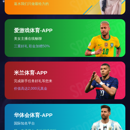
爱体育在线登录官网-爱体育(中
国)总部
哈尔滨道外区南平街72号
咨询电话
400-622-8811
客户满意度调查
扫码进入