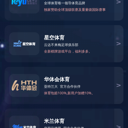
企业移动战略 . 支撑平台，强大的技术能力，助您业务落地，呈现我
高端定制网站
们足够了解各行业的移动商业模式，以支持您的移动战略部署