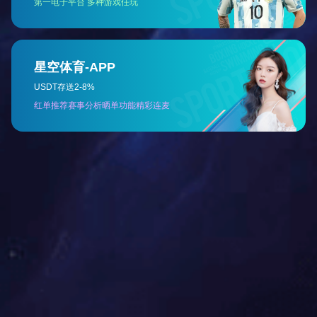
7、LBS搜索：通过LBS搜索附近的用户
8、筛选：通过设定条件筛选附近用户，如性别、出现时间等
9、发起对话：向附近的用户发起对话
10、发送即时行情：用户在聊天室推荐股票时，可以选择系
统自动附上即时行情报价
11、发送图片：在股吧发送图片文件
12、发送语音：用户可以使用语音方式代替文字进行沟通
13、注册登录：用户注册、登录、个人资料修改、密码修改