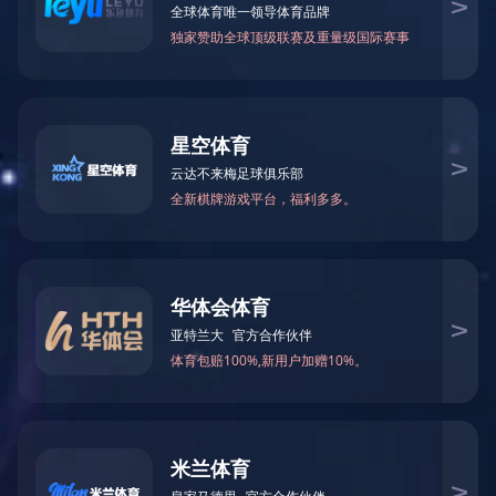
高端定制网站
【摘要】金融理财app开发：移动互联网的崛起，使得金融行业更加
的深入人心。以基于APP应用的形式走入移动手机用户的生活中。
概述：金融行业APP既可以让用户省事、省时、精确了解自
己需要的财经信息，也树立了企业 形象，拓展营销渠道，酷
益拥有成熟的
金融理财APP开发解决方案
，能够为金融理财
行业用户提供专业的 APP开发服务。