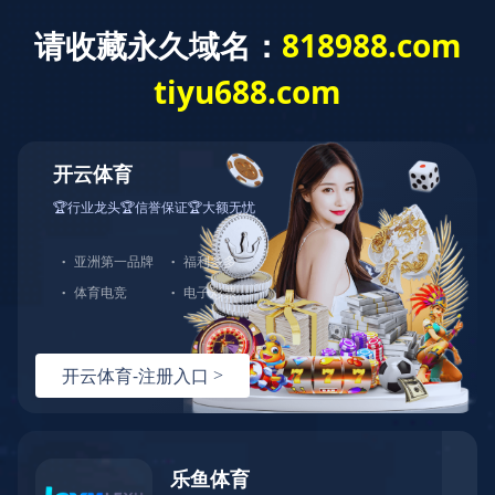
爱体育在线登录官网
爱体育在线登录官网
爱体育在线登录官网-爱体育(中国)
新闻动态
案例展示
联系我们
小程序定制开发
资海分销系统
金融
APP定制开发