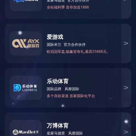
移动金融行业市场商机
在过去的一年中形成了迅猛的发展态势，截止2015年12月，
金融APP开发月度覆盖人数到超过6818.2万人，同比2014年6
月的3040.4万人增长了124.3%，远高于整体移动App同期
64.9%的增长，市场潜力非常巨大
随着手机随身记账、查账或证券资讯逐渐颠覆传统金融理财
的模式，用户理财更加智能化、碎片化。金融理财APP也借
此成为各种理财产品的分销渠道，甚至有些平台向互联网金
融价值链纵深挺进。
传统金融行业开发APP的意义