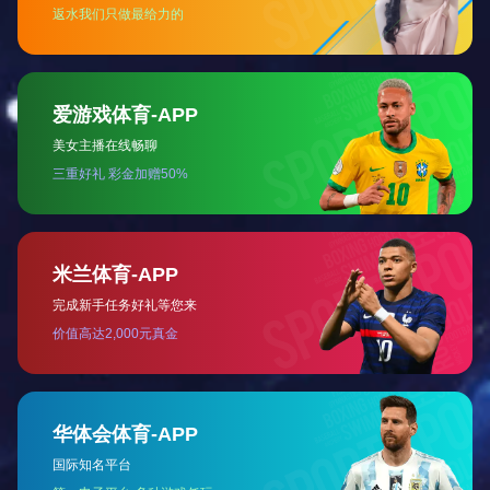
2、个股分析：以K线+平均线方式显示个股走势，平均线参数
用户可以调整
3、股票行情列表：以列表方式显示沪深所有股票的即时行情
价格
4、语音荐股：分析师能以语音方式推荐、点评股票
5、个股雷达：系统根据分析师的推荐成功率，推荐分析师的
多少，自动加权平均计算出最有可能上升的股票及最有可能
下跌的股票
6、消息推送：显示后台推送来的消息