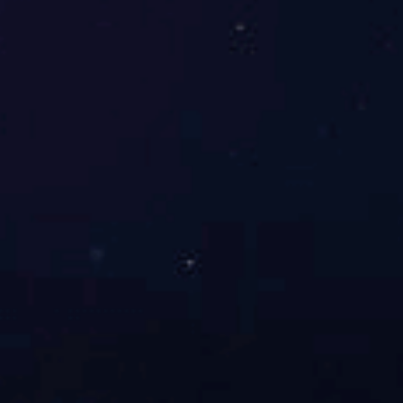
3、推送管理：添加和删除需要推送到用户手机的消息
4、用户管理：管理注册的用户信息
上一页
下一页
联系我们