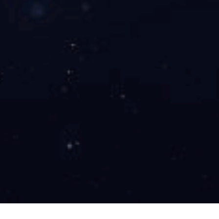
一个双赢的合作来自一份真诚的沟通
本着“务实、创新、诚信、负责”的企业精神，将以更多的创新技术及
优质的服务立足市场前沿，为企业客户创造更多价值。
HOW TO FIND US?
若您有合作意向，请您使用以下方式联
系我们
您给我们多大的信任，我们给您多大的惊喜！
爱体育在线登录官网-爱体育(中
国)总部
哈尔滨道外区南平街72号