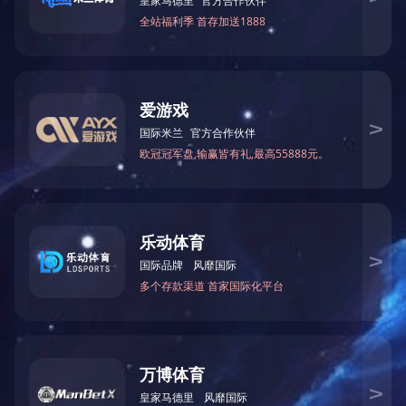
联系我们
一个双赢的合作来自一份真诚的沟通
本着“务实、创新、诚信、负责”的企业精神，将以更多的创新技术及
优质的服务立足市场前沿，为企业客户创造更多价值。
HOW TO FIND US?
若您有合作意向，请您使用以下方式联
系我们
您给我们多大的信任，我们给您多大的惊喜！