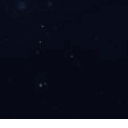
400-622-8811
客户满意度调查
扫码进入
资海微信公众平台
扫码关注