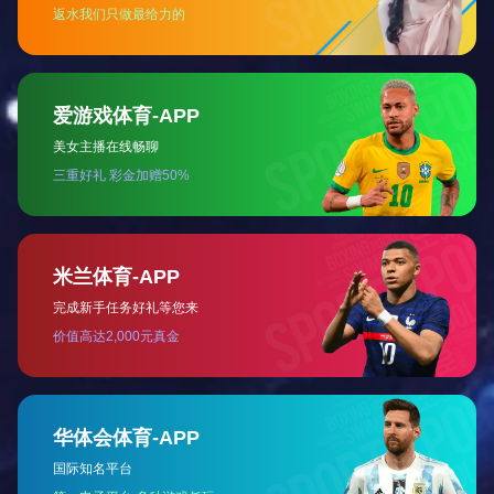
化运营发展。
座谈会议上，“哈尔滨文化资讯网”项目负责人为来访领导详细地
汇报了文化资讯平台的构建创意、规划组架以及现阶段平台的发展
运营情况。