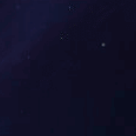
发展还相对薄弱等，建立文化产业的数据档案，为相关单位提供有
力的发展方向参考，助力推进文化产业又好又快发展。
上一页
下一页
联系我们
一个双赢的合作来自一份真诚的沟通
本着“务实、创新、诚信、负责”的企业精神，将以更多的创新技术及
优质的服务立足市场前沿，为企业客户创造更多价值。