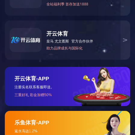
全域全场景——产品专业
“资海云”作为自有研发企业管理级系统，对各业务前台形成强力支撑，
集成基础服务、管理服务、营销服务等多种产品，实施先进的互联网中
台概念。
一对一客服——服务专业