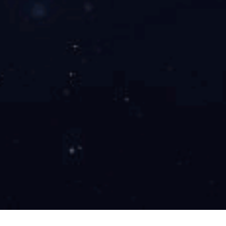
软件产品企业认证等资质
全国互联网数据中心认证（IDC）
拥有互联网内容服务商认证（ICP）
黑龙江爱体育在线登录官网-爱体育(中国)股份有限公司
隶属于龙采企业，是企业信息云服务平台提供商 以为企业提
供专业化信息解决方案、软件管理平台开发等互联网服务为一
体的集团化企业。