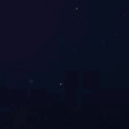
商
以为企业提供专业化信息解决方案
软件管理平台开发等互联网服务为一体的集团化企业
他们都选择了资海
QUALIFICATIONS
资海品质
中国互联网100强企业
计算机信息系统集成认证