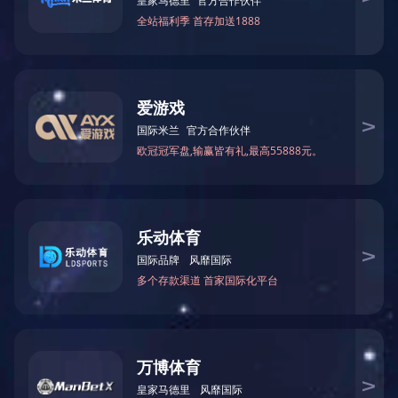
登录官网-爱体育(中国)将构建新的企业数据生态，用更多的创新技
术与公司业务相结合，通过坚实的核心管理团队、严谨的产品团
队、优秀的研发团队和高效的客服团队，为企业提供专业的SaaS产
品服务及信息化整体解决方案，用科技为企业赋能。
点击更多，更精彩
0
0
技术沉淀
政务互联网项目
0
0
服务客户
大项目精益求精